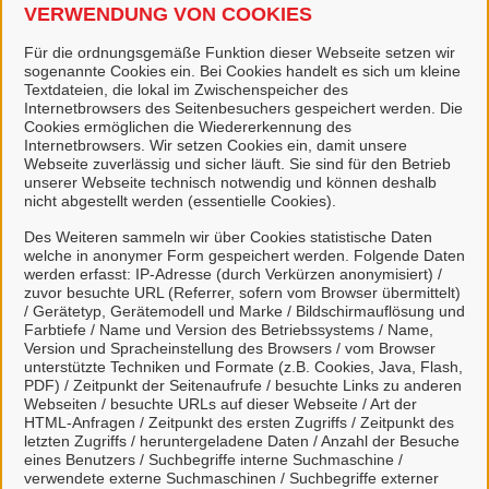
VERWENDUNG VON COOKIES
Für die ordnungsgemäße Funktion dieser Webseite setzen wir
sogenannte Cookies ein. Bei Cookies handelt es sich um kleine
Textdateien, die lokal im Zwischenspeicher des
Internetbrowsers des Seitenbesuchers gespeichert werden. Die
Cookies ermöglichen die Wiedererkennung des
WOHNSITZ ANMELDEN
Internetbrowsers. Wir setzen Cookies ein, damit unsere
Webseite zuverlässig und sicher läuft. Sie sind für den Betrieb
unserer Webseite technisch notwendig und können deshalb
nicht abgestellt werden (essentielle Cookies).
Des Weiteren sammeln wir über Cookies statistische Daten
welche in anonymer Form gespeichert werden. Folgende Daten
werden erfasst: IP-Adresse (durch Verkürzen anonymisiert) /
zuvor besuchte URL (Referrer, sofern vom Browser übermittelt)
/ Gerätetyp, Gerätemodell und Marke / Bildschirmauflösung und
Farbtiefe / Name und Version des Betriebssystems / Name,
Version und Spracheinstellung des Browsers / vom Browser
unterstützte Techniken und Formate (z.B. Cookies, Java, Flash,
WILDSCHWEINSICHTUNG
PDF) / Zeitpunkt der Seitenaufrufe / besuchte Links zu anderen
Webseiten / besuchte URLs auf dieser Webseite / Art der
HTML-Anfragen / Zeitpunkt des ersten Zugriffs / Zeitpunkt des
letzten Zugriffs / heruntergeladene Daten / Anzahl der Besuche
eines Benutzers / Suchbegriffe interne Suchmaschine /
verwendete externe Suchmaschinen / Suchbegriffe externer