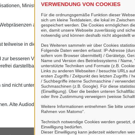
VERWENDUNG VON COOKIES
ationen, Ministerien, u.a.) bereitgestellt werden, liegen möglich
Für die ordnungsgemäße Funktion dieser Webseit
sich um kleine Textdateien, die lokal im Zwisch
bpräsenzen außerhalb von www.clausthal-zellerfeld.de können a
gespeichert werden. Die Cookies ermöglichen di
ein, damit unsere Webseite zuverlässig und sicher
notwendig und können deshalb nicht abgestellt w
 teilweise in dieser Webseite veröffentlicht werden, ist eine e
Des Weiteren sammeln wir über Cookies statisti
Folgende Daten werden erfasst: IP-Adresse (durc
sofern vom Browser übermittelt) / Gerätetyp, Ger
r besseren Veranschaulichung werden bildliche Darstellungen 
Name und Version des Betriebssystems / Name, 
efrei darstellbar.
unterstützte Techniken und Formate (z.B. Cookies
Links zu anderen Webseiten / besuchte URLs auf 
ersten Zugriffs / Zeitpunkt des letzten Zugriffs 
/ Suchbegriffe interne Suchmaschine / verwende
 sind nicht untertitelt, neu eingestellte Videos werden aber mögli
Suchmaschinen (z.B. Google). Für diese statist
(Einwilligung). Über die beiden unteren Schaltf
oder Ihre Zustimmung verweigern (weisse Schaltf
en. Alte Audiodateien sind nicht mit Audiodeskriptionen verseh
Weitere Informationen entnehmen Sie bitte unse
Rahmen von Matomo“.
Technisch notwendige Cookies werden gesetzt, da 
Einwilligung bedürfen.
Dieser Einwilligung kann jederzeit widerrufen we