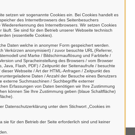
erweise nicht barrierefrei vor.
e setzen wir sogenannte Cookies ein. Bei Cookies handelt es
enspeicher des Internetbrowsers des Seitenbesuchers
uf nicht barrierefreie Inhalte führen.
e Wiedererkennung des Internetbrowsers. Wir setzen Cookies
 läuft. Sie sind für den Betrieb unserer Webseite technisch
erden (essentielle Cookies).
infache Sprachgestaltung (beispielsweise der
sche Daten welche in anonymer Form gespeichert werden.
h Verkürzen anonymisiert) / zuvor besuchte URL (Referrer,
ätemodell und Marke / Bildschirmauflösung und Farbtiefe /
(z.B. Infografiken) oder tabellarische
Version und Spracheinstellung des Browsers / vom Browser
, Java, Flash, PDF) / Zeitpunkt der Seitenaufrufe / besuchte
dieser Webseite / Art der HTML-Anfragen / Zeitpunkt des
/ heruntergeladene Daten / Anzahl der Besuche eines Benutzers
te externe Suchmaschinen / Suchbegriffe externer
chst mit Untertiteln eingestellt.
ischen Erfassungen von Daten benötigen wir Ihre Zustimmung
lächen können Sie Ihre Zustimmung geben (blaue Schaltfläche)
läche).
en. Neu eingestellte Dateien sollen möglichst
rer Datenschutzerklärung unter dem Stichwort „Cookies im
sie für den Betrieb der Seite erforderlich sind und keiner
rden.