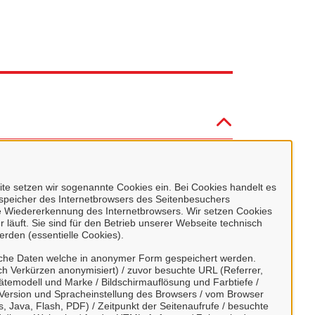
e setzen wir sogenannte Cookies ein. Bei Cookies handelt es
enspeicher des Internetbrowsers des Seitenbesuchers
e Wiedererkennung des Internetbrowsers. Wir setzen Cookies
 läuft. Sie sind für den Betrieb unserer Webseite technisch
erden (essentielle Cookies).
sche Daten welche in anonymer Form gespeichert werden.
h Verkürzen anonymisiert) / zuvor besuchte URL (Referrer,
ätemodell und Marke / Bildschirmauflösung und Farbtiefe /
Version und Spracheinstellung des Browsers / vom Browser
, Java, Flash, PDF) / Zeitpunkt der Seitenaufrufe / besuchte