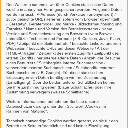
Des Weiteren sammeln wir über Cookies statistische Daten
welche in anonymer Form gespeichert werden. Folgende Daten
werden erfasst: IP-Adresse (durch Verkürzen anonymisiert) /
Viele Leistungen sind an unseren digitalen Postkorb
zuvor besuchte URL (Referrer, sofern vom Browser übermittelt)
angeschlossen. Dort haben Sie einen Überblick
/ Gerätetyp, Gerätemodell und Marke / Bildschirmauflösung und
über alle gestellten Anliegen und können mit uns
Farbtiefe / Name und Version des Betriebssystems / Name,
Version und Spracheinstellung des Browsers / vom Browser
unkompliziert in Kontakt treten.
unterstützte Techniken und Formate (z.B. Cookies, Java, Flash,
PDF) / Zeitpunkt der Seitenaufrufe / besuchte Links zu anderen
Webseiten / besuchte URLs auf dieser Webseite / Art der
HTML-Anfragen / Zeitpunkt des ersten Zugriffs / Zeitpunkt des
letzten Zugriffs / heruntergeladene Daten / Anzahl der Besuche
eines Benutzers / Suchbegriffe interne Suchmaschine /
verwendete externe Suchmaschinen / Suchbegriffe externer
Weitere Informationen zur BundID finden Sie auf der
Suchmaschinen (z.B. Google). Für diese statistischen
FAQ-Seite des Bundes.
Erfassungen von Daten benötigen wir Ihre Zustimmung
(Einwilligung). Über die beiden unteren Schaltflächen können
Sie Ihre Zustimmung geben (blaue Schaltfläche) oder Ihre
Zustimmung verweigern (weisse Schaltfläche).
Weitere Informationen entnehmen Sie bitte unserer
Datenschutzerklärung unter dem Stichwort „Cookies im
Berg- und Universitätsstadt
Rahmen von Matomo“.
Clausthal-Zellerfeld
Technisch notwendige Cookies werden gesetzt, da sie für den
Betrieb der Seite erforderlich sind und keiner Einwilligung