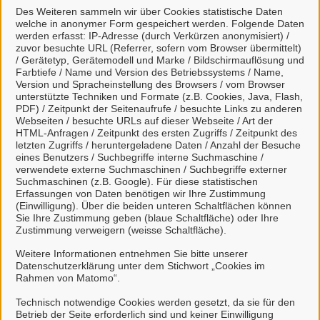
Des Weiteren sammeln wir über Cookies statistische Daten
welche in anonymer Form gespeichert werden. Folgende Daten
werden erfasst: IP-Adresse (durch Verkürzen anonymisiert) /
Viele Leistungen sind an unseren digitalen Postkorb
zuvor besuchte URL (Referrer, sofern vom Browser übermittelt)
angeschlossen. Dort haben Sie einen Überblick
/ Gerätetyp, Gerätemodell und Marke / Bildschirmauflösung und
über alle gestellten Anliegen und können mit uns
Farbtiefe / Name und Version des Betriebssystems / Name,
Version und Spracheinstellung des Browsers / vom Browser
unkompliziert in Kontakt treten.
unterstützte Techniken und Formate (z.B. Cookies, Java, Flash,
PDF) / Zeitpunkt der Seitenaufrufe / besuchte Links zu anderen
Webseiten / besuchte URLs auf dieser Webseite / Art der
HTML-Anfragen / Zeitpunkt des ersten Zugriffs / Zeitpunkt des
letzten Zugriffs / heruntergeladene Daten / Anzahl der Besuche
eines Benutzers / Suchbegriffe interne Suchmaschine /
verwendete externe Suchmaschinen / Suchbegriffe externer
Weitere Informationen zur BundID finden Sie auf der
Suchmaschinen (z.B. Google). Für diese statistischen
FAQ-Seite des Bundes.
Erfassungen von Daten benötigen wir Ihre Zustimmung
(Einwilligung). Über die beiden unteren Schaltflächen können
Sie Ihre Zustimmung geben (blaue Schaltfläche) oder Ihre
Zustimmung verweigern (weisse Schaltfläche).
Weitere Informationen entnehmen Sie bitte unserer
Datenschutzerklärung unter dem Stichwort „Cookies im
Berg- und Universitätsstadt
Rahmen von Matomo“.
Clausthal-Zellerfeld
Technisch notwendige Cookies werden gesetzt, da sie für den
Betrieb der Seite erforderlich sind und keiner Einwilligung