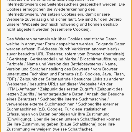
Internetbrowsers des Seitenbesuchers gespeichert werden. Die
Cookies ermöglichen die Wiedererkennung des
Internetbrowsers. Wir setzen Cookies ein, damit unsere
Webseite zuverlässig und sicher läuft. Sie sind für den Betrieb
unserer Webseite technisch notwendig und können deshalb
nicht abgestellt werden (essentielle Cookies).
STEUERN UND ABGABEN
Des Weiteren sammeln wir über Cookies statistische Daten
welche in anonymer Form gespeichert werden. Folgende Daten
werden erfasst: IP-Adresse (durch Verkürzen anonymisiert) /
zuvor besuchte URL (Referrer, sofern vom Browser übermittelt)
/ Gerätetyp, Gerätemodell und Marke / Bildschirmauflösung und
Farbtiefe / Name und Version des Betriebssystems / Name,
Version und Spracheinstellung des Browsers / vom Browser
unterstützte Techniken und Formate (z.B. Cookies, Java, Flash,
PDF) / Zeitpunkt der Seitenaufrufe / besuchte Links zu anderen
Webseiten / besuchte URLs auf dieser Webseite / Art der
HTML-Anfragen / Zeitpunkt des ersten Zugriffs / Zeitpunkt des
letzten Zugriffs / heruntergeladene Daten / Anzahl der Besuche
UMWELT UND ABFALL
eines Benutzers / Suchbegriffe interne Suchmaschine /
verwendete externe Suchmaschinen / Suchbegriffe externer
Suchmaschinen (z.B. Google). Für diese statistischen
Erfassungen von Daten benötigen wir Ihre Zustimmung
(Einwilligung). Über die beiden unteren Schaltflächen können
Sie Ihre Zustimmung geben (blaue Schaltfläche) oder Ihre
Zustimmung verweigern (weisse Schaltfläche).